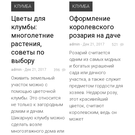
КЛУМБА
КЛУМБА
Цветы для
Оформление
клумбы:
королевского
многолетние
розария на даче
растения,
admin
- Дек 21, 2017
521
советы по
Розарий считается
одним из самых модных
выбору
и богатых украшений
admin
- Дек 21, 2017
396
сада или дачного
Оживить земельный
участка, а также служит
участок можно с
предметом гордости для
помощью цветочной
хозяев. Недаром розу,
клумбы. Это относится
этот красивейший
не только к загородным
цветок, считают
домам и дачам.
королевским, ведь он
Шикарную клумбу можно
может
сделать возле
многоэтажного дома или