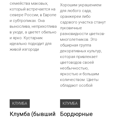
семейства маковых,
Хорошим украшением
который встречается на
для любого сада,
севере России, в Европе
оранжереи либо
и субтропиках. Она
садового участка станут
вынослива, неприхотлива
луковичные
в уходе, а цветет обильно
разновидности цветков-
и ярко. Кустарник
многолетников. Это
идеально подходит для
обширная группа
живой изгороди
декоративных культур,
которая привлекает
цветоводов своей
необычностью,
яркостью и большим
количеством. Цветы
обладают особой
КЛУМБА
КЛУМБА
Клумба (бывший
Бордюрные