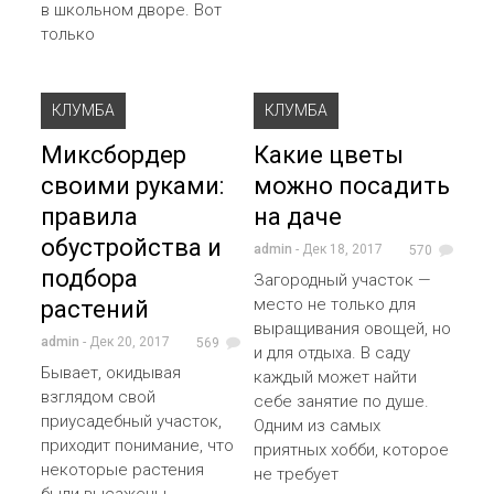
в школьном дворе. Вот
только
КЛУМБА
КЛУМБА
Миксбордер
Какие цветы
своими руками:
можно посадить
правила
на даче
обустройства и
admin
- Дек 18, 2017
570
подбора
Загородный участок —
место не только для
растений
выращивания овощей, но
admin
- Дек 20, 2017
569
и для отдыха. В саду
Бывает, окидывая
каждый может найти
взглядом свой
себе занятие по душе.
приусадебный участок,
Одним из самых
приходит понимание, что
приятных хобби, которое
некоторые растения
не требует
были высажены