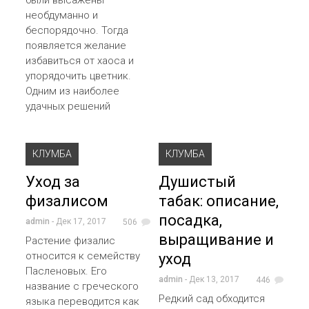
необдуманно и
беспорядочно. Тогда
появляется желание
избавиться от хаоса и
упорядочить цветник.
Одним из наиболее
удачных решений
КЛУМБА
КЛУМБА
Уход за
Душистый
физалисом
табак: описание,
посадка,
admin
- Дек 17, 2017
506
выращивание и
Растение физалис
относится к семейству
уход
Пасленовых. Его
admin
- Дек 13, 2017
446
название с греческого
Редкий сад обходится
языка переводится как