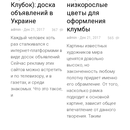
Клубок): доска
низкорослые
объявлений в
цветы для
Украине
оформления
клумбы
admin
- Дек 21, 2017
367
Каждый человек хоть
admin
- Дек 21, 2017
565
раз сталкивался с
Картины известных
интернет-платформами в
художников мира
виде досок объявлений.
ценятся довольно
Сейчас рекламу этих
высоко, но
сайтов можно встретить
законченность любому
и по телевизору, и в
полотну придает именно
газетах, и среди
его обрамление. От того,
знакомых. Что это такое,
насколько рамка
и
подходит к основной
картине, зависит общее
впечатление от данного
творения. Таким