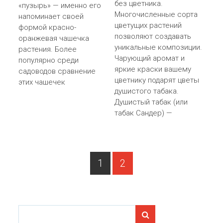
без цветника.
«пузырь» — именно его
Многочисленные сорта
напоминает своей
цветущих растений
формой красно-
позволяют создавать
оранжевая чашечка
уникальные композиции.
растения. Более
Чарующий аромат и
популярно среди
яркие краски вашему
садоводов сравнение
цветнику подарят цветы
этих чашечек
душистого табака.
Душистый табак (или
табак Сандер) —
PAGE
Пагинация записей
1
2
PAGE
Search for: