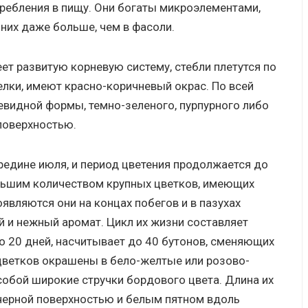
требления в пищу. Они богаты микроэлементами,
 них даже больше, чем в фасоли.
еет развитую корневую систему, стебли плетутся по
елки, имеют красно-коричневый окрас. По всей
евидной формы, темно-зеленого, пурпурного либо
поверхностью.
редине июля, и период цветения продолжается до
льшим количеством крупных цветков, имеющих
являются они на концах побегов и в пазухах
й и нежный аромат. Цикл их жизни составляет
до 20 дней, насчитывает до 40 бутонов, сменяющих
 цветков окрашены в бело-желтые или розово-
обой широкие стручки бордового цвета. Длина их
с черной поверхностью и белым пятном вдоль