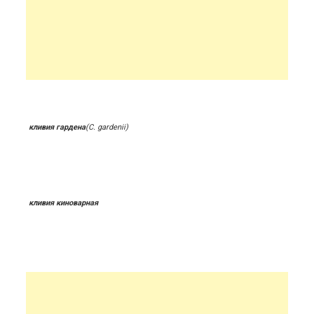
кливия гардена
(С. gardenii)
кливия киноварная