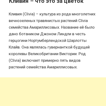
Кливия – что это за цветок
Кливия (Clivia) – культура из рода многолетних
вечнозеленых травянистых растений Clivia
семейства Амариллисовых. Название ей было
дано ботаником Джоном Линдли в честь
герцогини Нортумберлендской Шарлотты
Клайв. Она являлась гувернанткой будущей
королевы Великобритании Виктории. Род
(Clivia) включает примерно пять видов
растений семейства Амариллисовых.