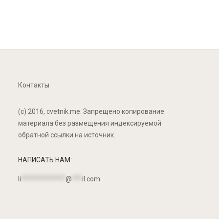
Контакты
(c) 2016, cvetnik.me. Запрещено копирование
материала без размещения индексируемой
обратной ссылки на источник.
НАПИСАТЬ НАМ:
li
*************
@
***
il.com