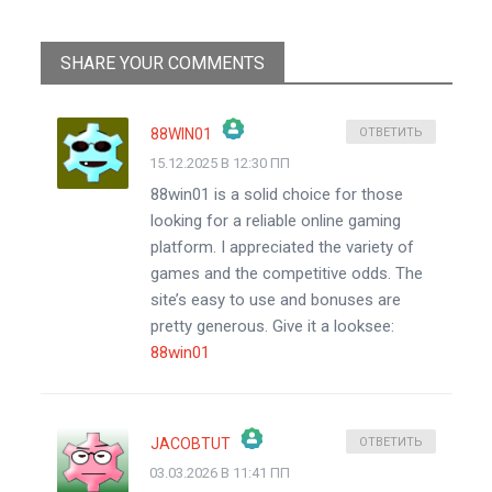
SHARE YOUR COMMENTS
88WIN01
ОТВЕТИТЬ
15.12.2025 В 12:30 ПП
ЗНАЧОК &QUOT;РЕАЛЬНЫЙ ЧЕЛОВЕК&QUOT;
88win01 is a solid choice for those
АНТИСПАМ ОТ CLEANTALK
looking for a reliable online gaming
platform. I appreciated the variety of
games and the competitive odds. The
site’s easy to use and bonuses are
pretty generous. Give it a looksee:
88win01
JACOBTUT
ОТВЕТИТЬ
03.03.2026 В 11:41 ПП
ЗНАЧОК &QUOT;РЕАЛЬНЫЙ ЧЕЛОВЕК&QUOT;