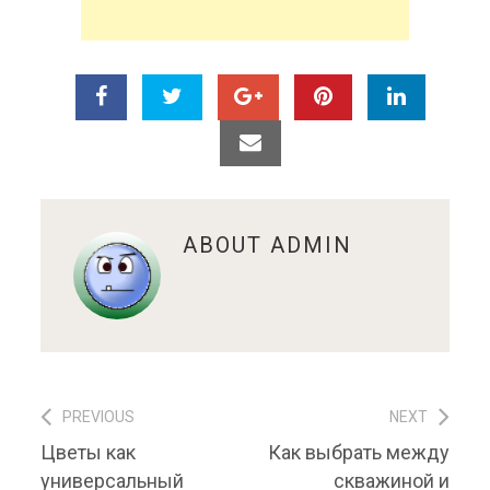
ABOUT
ADMIN
PREVIOUS
NEXT
Навигация по записям
Previous post:
Next post:
Цветы как
Как выбрать между
универсальный
скважиной и