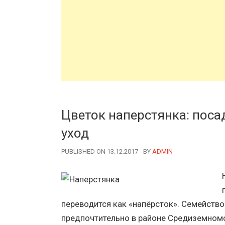
Цветок наперстянка: поса
уход
PUBLISHED ON 13.12.2017
BY
AUTHOR
ADMIN
переводится как «напёрсток». Семейство
предпочтительно в районе Средиземномо