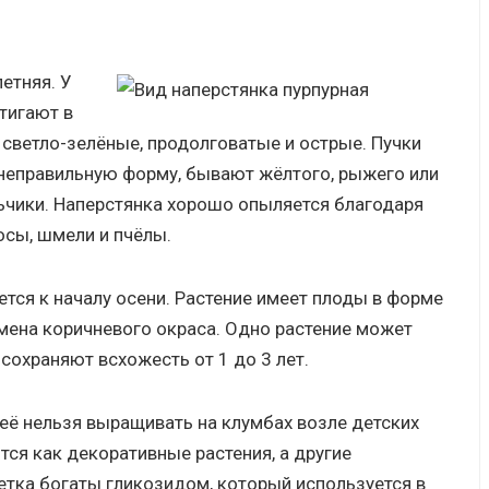
етняя. У
тигают в
, светло-зелёные, продолговатые и острые. Пучки
 неправильную форму, бывают жёлтого, рыжего или
ьчики. Наперстянка хорошо опыляется благодаря
осы, шмели и пчёлы.
ется к началу осени. Растение имеет плоды в форме
емена коричневого окраса. Одно растение может
сохраняют всхожесть от 1 до 3 лет.
её нельзя выращивать на клумбах возле детских
ся как декоративные растения, а другие
етка богаты гликозидом, который используется в